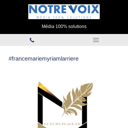
Média 100% solutions
#francemariemyriamlarriere