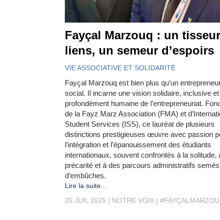
Fayçal Marzouq : un tisseu
liens, un semeur d’espoirs
VIE ASSOCIATIVE ET SOLIDARITÉ
Fayçal Marzouq est bien plus qu’un entrepreneu
social. Il incarne une vision solidaire, inclusive et
profondément humaine de l’entrepreneuriat. Fon
de la Fayz Marz Association (FMA) et d’Internati
Student Services (ISS), ce lauréat de plusieurs
distinctions prestigieuses œuvre avec passion p
l’intégration et l’épanouissement des étudiants
internationaux, souvent confrontés à la solitude, 
précarité et à des parcours administratifs semés
d’embûches.
Lire la suite...
25 JUIL 2025
NOTRE VOIX
#FAYÇALMARZO