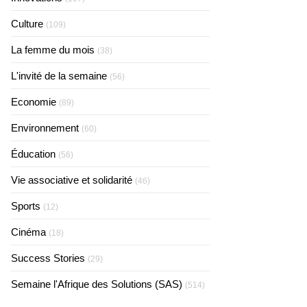
Culture
(109)
La femme du mois
(38)
L'invité de la semaine
(56)
Economie
(89)
Environnement
(60)
Éducation
(56)
Vie associative et solidarité
(46)
Sports
(12)
Cinéma
(18)
Success Stories
(29)
Semaine l'Afrique des Solutions (SAS)
(514)