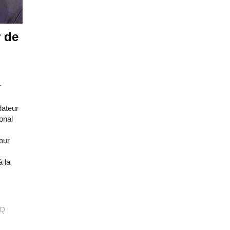
r de
r
dateur
onal
our
à la
UQ