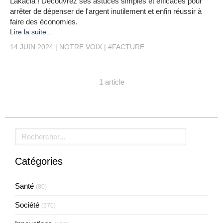
Lakacia ! Découvrez ses astuces simples et efficaces pour
arrêter de dépenser de l'argent inutilement et enfin réussir à
faire des économies.
Lire la suite...
14 JUIN 2024
NOTRE VOIX
#FACTURE
1 article
Rechercher
Catégories
Santé
(80)
Société
(570)