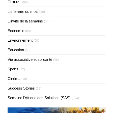
Culture
(109)
La femme du mois
(39)
L'invité de la semaine
(56)
Economie
(89)
Environnement
(60)
Éducation
(56)
Vie associative et solidarité
(46)
Sports
(12)
Cinéma
(18)
Success Stories
(29)
Semaine l'Afrique des Solutions (SAS)
(514)