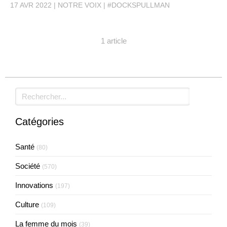
17 AVR 2022
NOTRE VOIX
#DOCKSPULLMAN
1 article
Rechercher
Catégories
Santé
(80)
Société
(570)
Innovations
(197)
Culture
(109)
La femme du mois
(39)