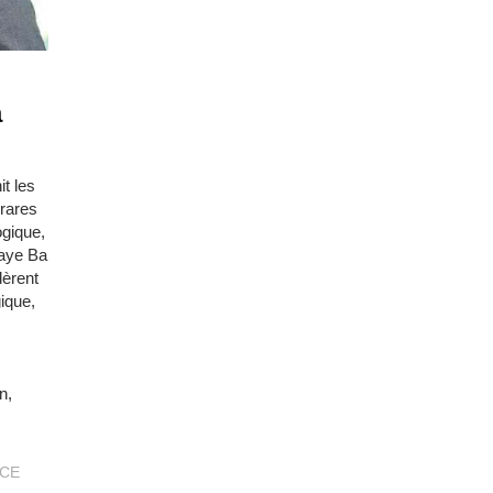
a
it les
 rares
ogique,
laye Ba
dèrent
ique,
n,
CE