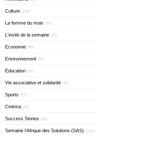
Culture
(109)
La femme du mois
(39)
L'invité de la semaine
(56)
Economie
(89)
Environnement
(60)
Éducation
(56)
Vie associative et solidarité
(46)
Sports
(12)
Cinéma
(18)
Success Stories
(29)
Semaine l'Afrique des Solutions (SAS)
(514)