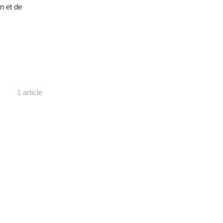
n et de
1 article