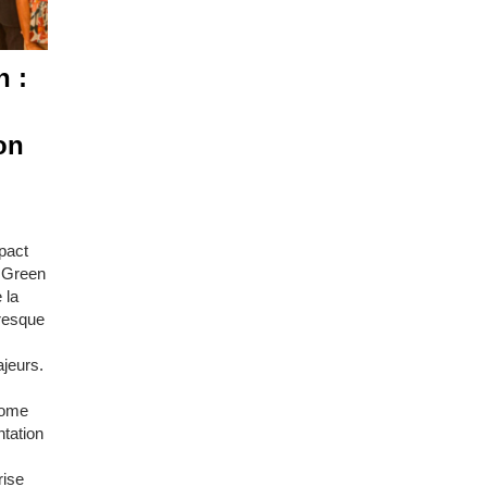
n :
ion
pact
o Green
 la
Fresque
ajeurs.
Rome
ntation
rise