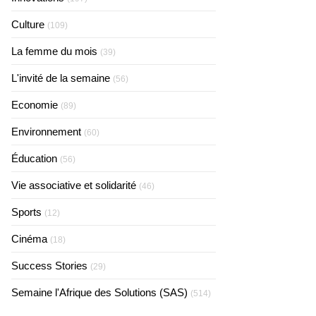
Culture
(109)
La femme du mois
(39)
L'invité de la semaine
(56)
Economie
(89)
Environnement
(60)
Éducation
(56)
Vie associative et solidarité
(46)
Sports
(12)
Cinéma
(18)
Success Stories
(29)
Semaine l'Afrique des Solutions (SAS)
(514)