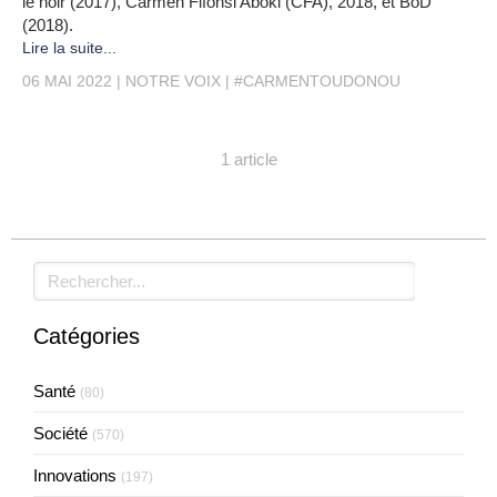
le noir (2017), Carmen Fifonsi Aboki (CFA), 2018, et BoD
(2018).
Lire la suite...
06 MAI 2022
NOTRE VOIX
#CARMENTOUDONOU
1 article
Rechercher
Catégories
Santé
(80)
Société
(570)
Innovations
(197)