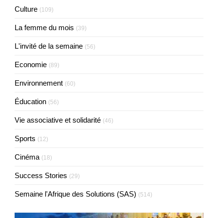
Culture
(109)
La femme du mois
(39)
L'invité de la semaine
(56)
Economie
(89)
Environnement
(60)
Éducation
(56)
Vie associative et solidarité
(46)
Sports
(12)
Cinéma
(18)
Success Stories
(29)
Semaine l'Afrique des Solutions (SAS)
(514)