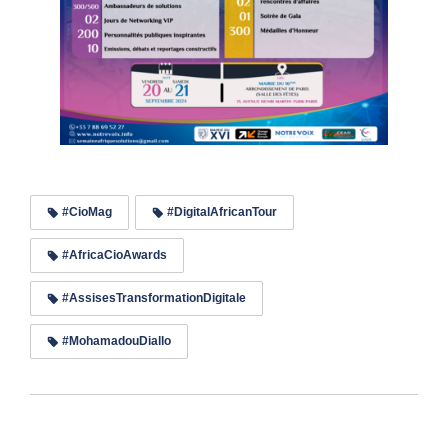
#CioMag
#DigitalAfricanTour
#AfricaCioAwards
#AssisesTransformationDigitale
#MohamadouDiallo
Lire les commentaires (0)