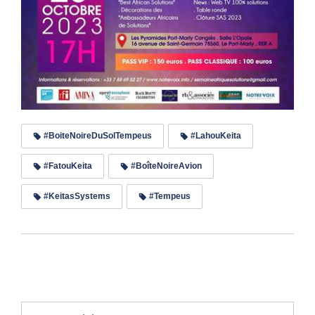
#BoiteNoireDuSolTempeus
#LahouKeita
#FatouKeita
#BoîteNoireAvion
#KeitasSystems
#Tempeus
Lire les commentaires (0)