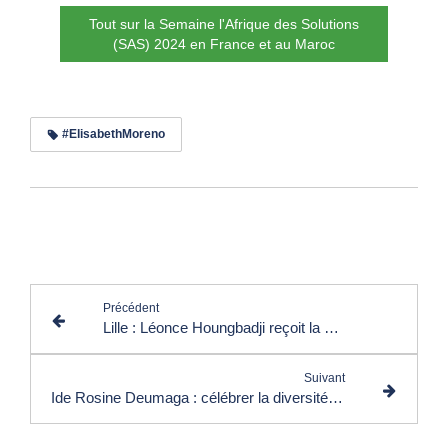
Tout sur la Semaine l'Afrique des Solutions
(SAS) 2024 en France et au Maroc
#ElisabethMoreno
Lire les commentaires (0)
Précédent
Lille : Léonce Houngbadji reçoit la Médaille d’Or du Mérite Philanthropique
Suivant
Ide Rosine Deumaga : célébrer la diversité et la richesse de la culture africaine