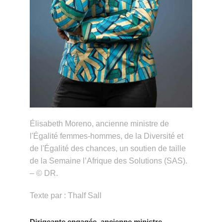
Élisabeth Moreno, ancienne ministre de
l'Égalité femmes-hommes, de la Diversité et
de l'Égalité des chances, un soutien de taille
de la Semaine l’Afrique des Solutions (SAS).
– © DR.
Texte par : Thalf Sall
Dirigeante engagée, ancienne ministre,