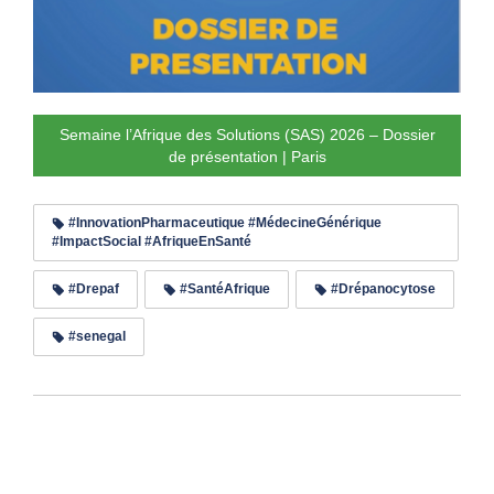
Semaine l’Afrique des Solutions (SAS) 2026 – Dossier
de présentation | Paris
#InnovationPharmaceutique #MédecineGénérique
#ImpactSocial #AfriqueEnSanté
#Drepaf
#SantéAfrique
#Drépanocytose
#senegal
Lire les commentaires (1)