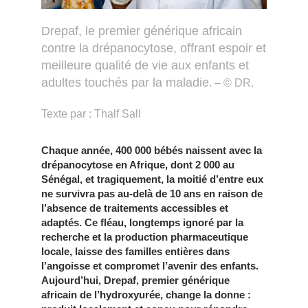
Drepaf, le premier générique africain
contre la drépanocytose, offrant espoir et
meilleure qualité de vie aux enfants et
adultes touchés par la maladie
. – © DR.
Texte par : Thalf Sall
Chaque année, 400 000 bébés naissent avec la
drépanocytose en Afrique, dont 2 000 au
Sénégal, et tragiquement, la moitié d’entre eux
ne survivra pas au-delà de 10 ans en raison de
l’absence de traitements accessibles et
adaptés. Ce fléau, longtemps ignoré par la
recherche et la production pharmaceutique
locale, laisse des familles entières dans
l’angoisse et compromet l’avenir des enfants.
Aujourd’hui, Drepaf, premier générique
africain de l’hydroxyurée, change la donne :